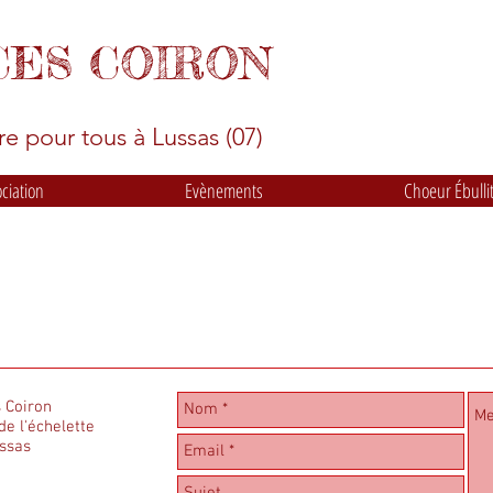
CES COIRON
e pour tous à Lussas (07)
ociation
Evènements
Choeur Ébulli
 Coiron
de l'échelette
ssas