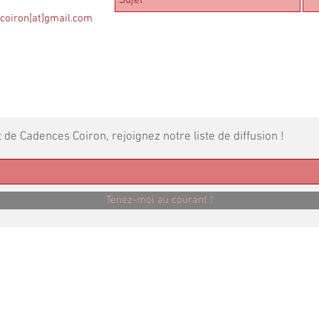
coiron[at]gmail.com
 Cadences Coiron, rejoignez notre liste de diffusion !
Tenez-moi au courant !